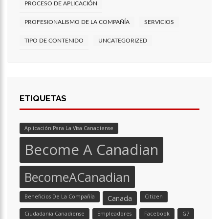
PROCESO DE APLICACIÓN
PROFESIONALISMO DE LA COMPAÑÍA
SERVICIOS
TIPO DE CONTENIDO
UNCATEGORIZED
ETIQUETAS
Aplicación Para La Visa Canadiense
Become A Canadian
BecomeACanadian
Beneficios De La Compañía
Citizen
Canada
Ciudadanía Canadiense
Empleadores
Facebook
G7