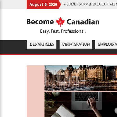
August 6, 2026
GUIDE POUR VISITER LA CAPITAL
MONTRÉAL MARIE LE MEILLEUR DE 
L’IMMIGRATION AU CANADA À SON
DES ARTICLES
L’IMMIGRATION
EMPLOIS 
IL FAUT DES TRAVAILLEURS POUR 
L’INTELLIGENCE ARTIFICIELLE PAR