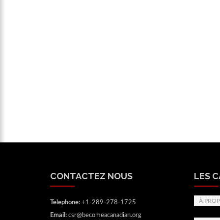
CONTACTEZ NOUS
LES 
À PROP
Telephone:
+1-289-278-1725
Email:
csr@becomeacanadian.org