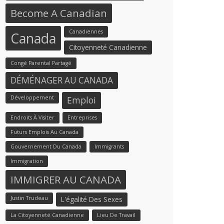
Become A Canadian
Canadiennes
Canada
Citoyenneté Canadienne
Congé Parental Partagé
DÉMÉNAGER AU CANADA
Développement
Emploi
Endroits À Visiter
Entreprises
Futurs Emplois Au Canada
Gouvernement Du Canada
Immigrants
Immigration
IMMIGRER AU CANADA
Justin Trudeau
L'égalité Des Sexes
La Citoyenneté Canadienne
Lieu De Travail