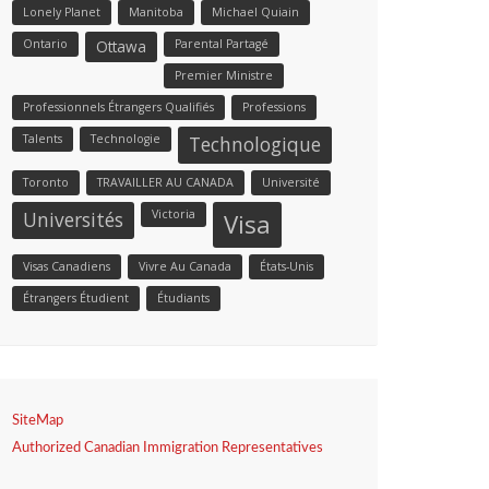
Lonely Planet
Manitoba
Michael Quiain
Ontario
Ottawa
Parental Partagé
Premier Ministre
Professionnels Étrangers Qualifiés
Professions
Talents
Technologie
Technologique
Toronto
TRAVAILLER AU CANADA
Université
Victoria
Universités
Visa
Visas Canadiens
Vivre Au Canada
États-Unis
Étrangers Étudient
Étudiants
SiteMap
Authorized Canadian Immigration Representatives