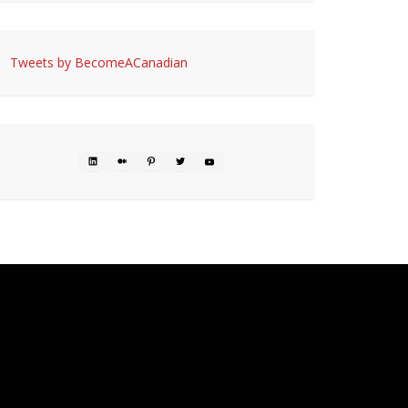
Tweets by BecomeACanadian
LINKEDIN
MEDIUM
PINTEREST
TWITTER
YOUTUBE