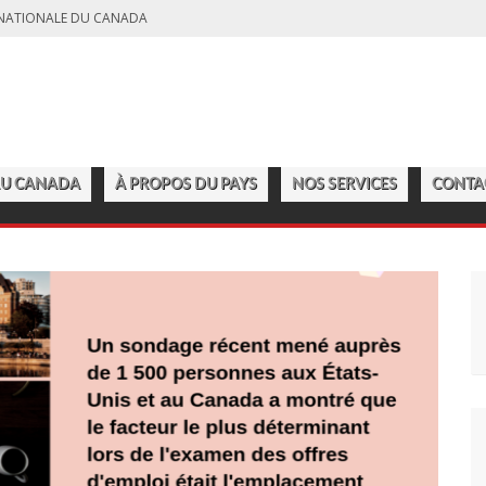
E NATIONALE DU CANADA
L’EUROPE ET DE L’AMÉRIQUE DU NORD
 PLUS HAUT NIVEAU DEPUIS CINQ DÉCENNIES
AU CANADA
À PROPOS DU PAYS
NOS SERVICES
CONTA
REMPLACER LES MILLIONS DE CANADIENS QUI PARTENT À LA RETRAITE
MI LES CARRIÈRES EN PLEIN ESSOR AU CANADA