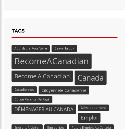
TAGS
Abordable Pour Vivre
Beaverbrook
BecomeACanadian
Become A Canadian
Canada
Canadiennes
Citoyenneté Canadienne
Congé Parental Partagé
Développement
DÉMÉNAGER AU CANADA
Emploi
Endroits À Visiter
Entreprises
Futurs Emplois Au Canada