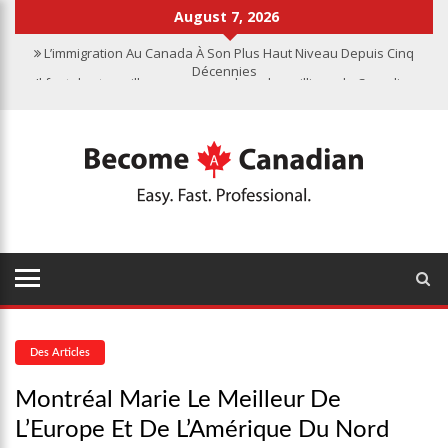
August 7, 2026
L’immigration Au Canada À Son Plus Haut Niveau Depuis Cinq
Décennies
Il faut des travailleurs pour remplacer les millions de Canadiens
qui partent à la retraite
L’intelligence artificielle parmi les carrières en plein essor au
Canada
Guide pour visiter la capitale nationale du Canada
Montréal Marie le Meilleur de l’Europe et de l’Amérique du Nord
L’immigration Au Canada À Son Plus Haut Niveau Depuis Cinq
Décennies
Des Articles
Montréal Marie Le Meilleur De
L’Europe Et De L’Amérique Du Nord