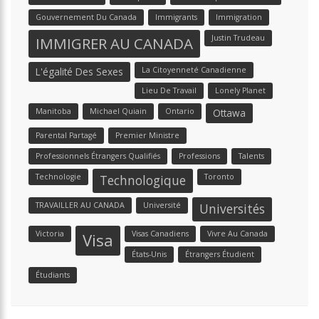
Gouvernement Du Canada
Immigrants
Immigration
Justin Trudeau
IMMIGRER AU CANADA
L'égalité Des Sexes
La Citoyenneté Canadienne
Lieu De Travail
Lonely Planet
Manitoba
Michael Quiain
Ontario
Ottawa
Parental Partagé
Premier Ministre
Professionnels Étrangers Qualifiés
Professions
Talents
Technologie
Toronto
Technologique
TRAVAILLER AU CANADA
Université
Universités
Victoria
Visas Canadiens
Vivre Au Canada
Visa
États-Unis
Étrangers Étudient
Étudiants