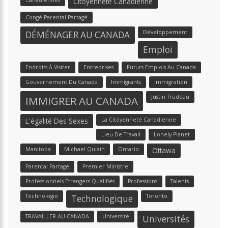
Citoyenneté Canadienne
Congé Parental Partagé
Développement
DÉMÉNAGER AU CANADA
Emploi
Endroits À Visiter
Entreprises
Futurs Emplois Au Canada
Gouvernement Du Canada
Immigrants
Immigration
Justin Trudeau
IMMIGRER AU CANADA
L'égalité Des Sexes
La Citoyenneté Canadienne
Lieu De Travail
Lonely Planet
Manitoba
Michael Quiain
Ontario
Ottawa
Parental Partagé
Premier Ministre
Professionnels Étrangers Qualifiés
Professions
Talents
Technologie
Toronto
Technologique
TRAVAILLER AU CANADA
Université
Universités