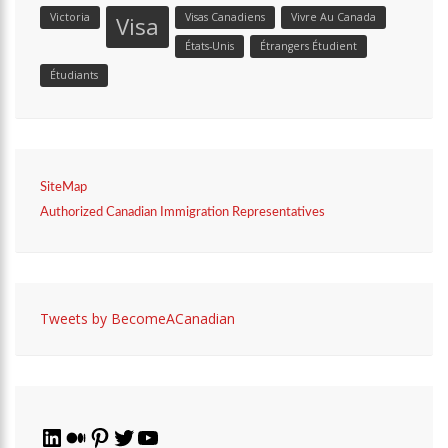
Victoria
Visas Canadiens
Vivre Au Canada
Visa
États-Unis
Étrangers Étudient
Étudiants
SiteMap
Authorized Canadian Immigration Representatives
Tweets by BecomeACanadian